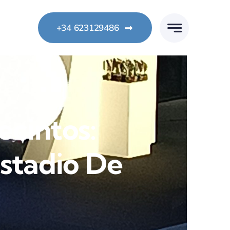
+34 623129486
ecintos:
Estadio De