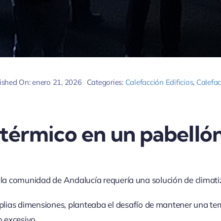
ished On: enero 21, 2026
Categories:
Calefacción Edificios
,
Calefac
 térmico en un pabelló
la comunidad de Andalucía requería una solución de climatiza
plias dimensiones, planteaba el desafío de mantener una t
o excesivo.