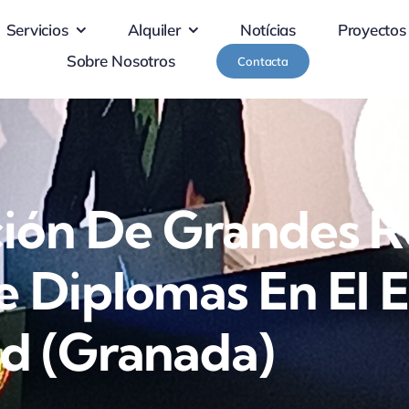
Servicios
Alquiler
Notícias
Proyectos
Sobre Nosotros
Contacta
ción De Grandes R
e Diplomas En El 
ud (Granada)