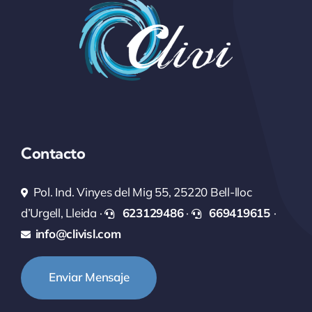
Contacto
Pol. Ind. Vinyes del Mig 55, 25220 Bell-lloc
d’Urgell, Lleida ·
623129486
·
669419615
·
info@clivisl.com
Enviar Mensaje