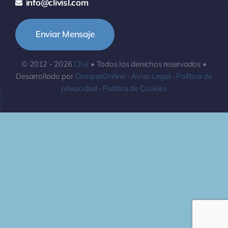
info@clivisl.com
Enviar Mensaje
© 2012 - 2026
Clivi
• Todos los derechos reservados •
Desarrollado por
CompsaOnline
·
Aviso Legal
·
Política de
privacidad
·
Política de Cookies