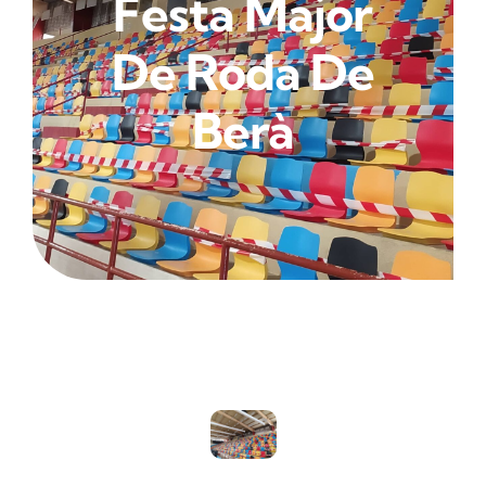
Festa Major
De Roda De
Berà