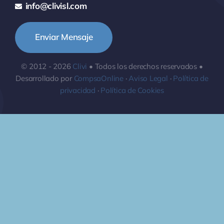
info@clivisl.com
Enviar Mensaje
© 2012 - 2026
Clivi
• Todos los derechos reservados •
Desarrollado por
CompsaOnline
·
Aviso Legal
·
Política de
privacidad
·
Política de Cookies