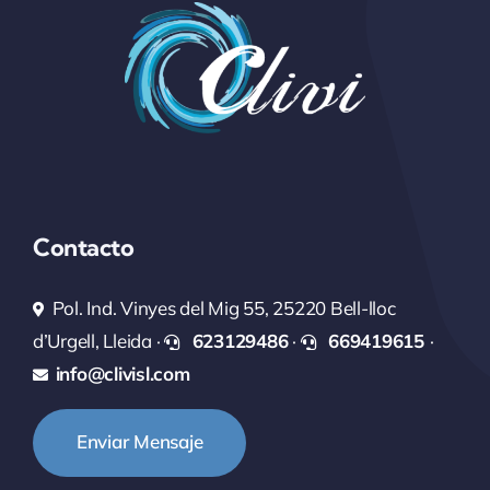
Contacto
Pol. Ind. Vinyes del Mig 55, 25220 Bell-lloc
d’Urgell, Lleida ·
623129486
·
669419615
·
info@clivisl.com
Enviar Mensaje