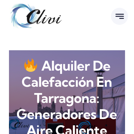
Saltar
al
contenido
Alquiler De
Calefacción En
Tarragona:
Generadores De
Aire Caliente