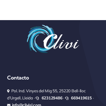
Contacto
Pol. Ind. Vinyes del Mig 55, 25220 Bell-lloc
d’Urgell, Lleida ·
623129486
·
669419615
·
info@clivisl.com