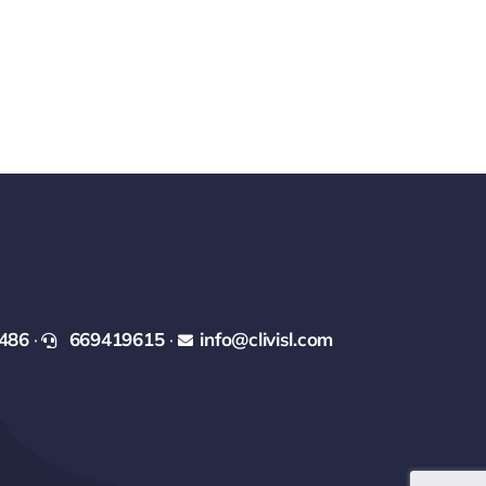
486
·
669419615
·
info@clivisl.com