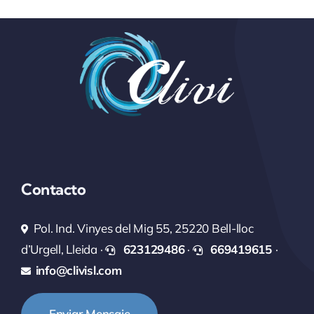
Contacto
Pol. Ind. Vinyes del Mig 55, 25220 Bell-lloc
d’Urgell, Lleida ·
623129486
·
669419615
·
info@clivisl.com
Enviar Mensaje