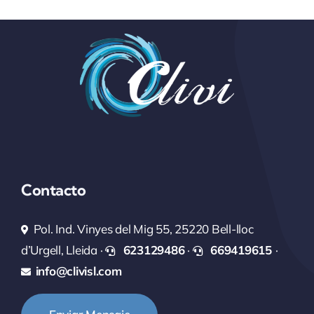
Contacto
Pol. Ind. Vinyes del Mig 55, 25220 Bell-lloc
d’Urgell, Lleida ·
623129486
·
669419615
·
info@clivisl.com