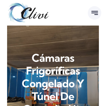
Saltar
al
contenido
Cámaras
Frigoríficas
Congelado Y
Túnel De