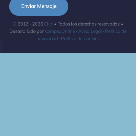
Enviar Mensaje
© 2012 - 2026
Clivi
• Todos los derechos reservados •
Desarrollado por
CompsaOnline
·
Aviso Legal
·
Política de
privacidad
·
Política de Cookies