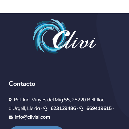
Contacto
Pol. Ind. Vinyes del Mig 55, 25220 Bell-lloc
d’Urgell, Lleida ·
623129486
·
669419615
·
info@clivisl.com