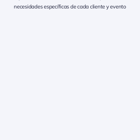
necesidades específicas de cada cliente y evento
Refrigeración industrial Bodega Escaladell
Refrigeración industrial Bodega Escaladell [...]