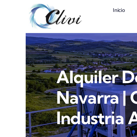
Saltar
Inicio
al
contenido
Alquiler D
Navarra | 
Industria 