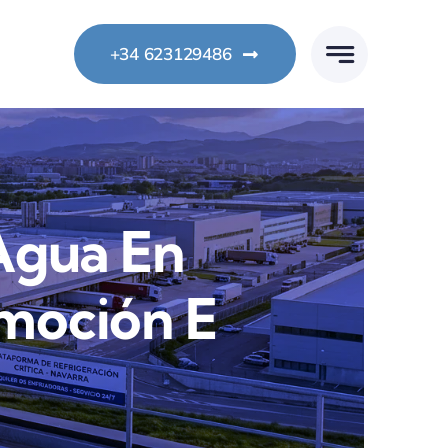
+34 623129486
Agua En
omoción E